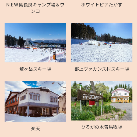
N.E.W.奥長良キャンプ場＆ワ
ホワイトピアたかす
ンコ
鷲ヶ岳スキー場
郡上ヴァカンス村スキー場
ひるがの木曽馬牧場
楽天