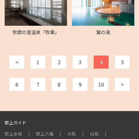
牧歌の里温泉「牧華」
鷲の湯
<
1
2
3
4
5
6
7
8
9
10
>
郡上ガイド
郡上全域
郡上八幡
大和
白鳥