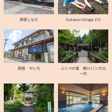
民宿しもだ
Outdoor Village 373
民宿 やいち
ふくべの里 粥川バンガロ
ー村