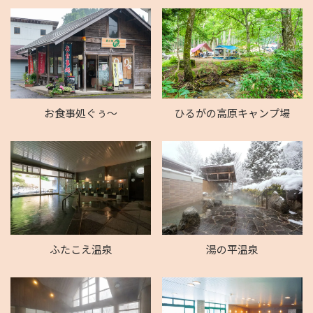
お食事処ぐぅ〜
ひるがの高原キャンプ場
ふたこえ温泉
湯の平温泉