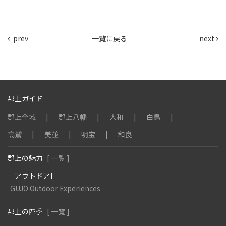
prev
一覧に戻る
next
郡上ガイド
郡上全域
郡上八幡
大和
白鳥
高鷲
美並
明宝
和良
郡上の魅力
[ 一覧 ]
［アウトドア］
GUJO Outdoor Experiences
郡上の四季
[ 一覧 ]