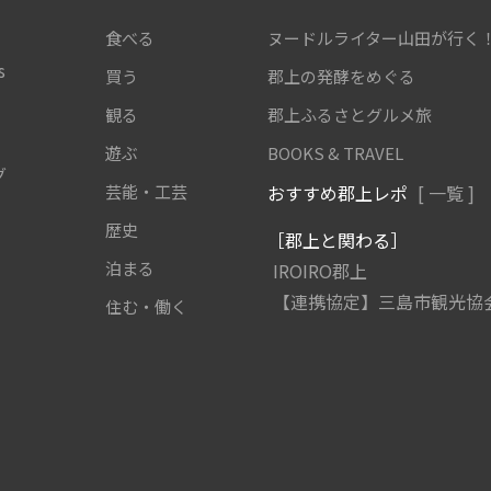
食べる
ヌードルライター山田が行く
s
買う
郡上の発酵をめぐる
観る
郡上ふるさとグルメ旅
遊ぶ
BOOKS & TRAVEL
グ
芸能・工芸
おすすめ郡上レポ
[ 一覧 ]
歴史
［郡上と関わる］
泊まる
IROIRO郡上
【連携協定】三島市観光協
住む・働く