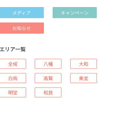
メディア
キャンペーン
お知らせ
エリア一覧
全域
八幡
大和
白鳥
高鷲
美並
明宝
和良