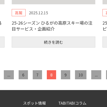
高鷲
2025.12.15
鳥
25-26シーズン ひるがの高原スキー場の注
2
目サービス・企画紹介
ピ
続きを読む
...
6
7
8
9
10
...
スポット情報
TABITABIコラム