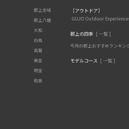
郡上全域
［アウトドア］
GUJO Outdoor Experience
郡上八幡
大和
郡上の四季
[ 一覧 ]
白鳥
今月の郡上おすすめランキン
高鷲
モデルコース
[ 一覧 ]
美並
明宝
和良