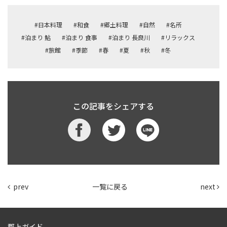
#日本料理
#和食
#郷土料理
#自然
#名所
#泊まり 鮎
#泊まり 食事
#泊まり 長良川
#リラックス
#旅館
#季節
#春
#夏
#秋
#冬
この記事をシェアする
prev
一覧に戻る
next
郡上ガイド