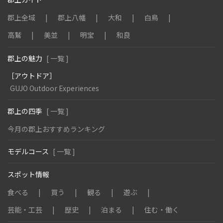
郡上全域
郡上八幡
大和
白鳥
高鷲
美並
明宝
和良
郡上の魅力
[ 一覧 ]
［アウトドア］
GUJO Outdoor Experiences
郡上の四季
[ 一覧 ]
今月の郡上おすすめランキング
モデルコース
[ 一覧 ]
スポット情報
食べる
買う
観る
遊ぶ
芸能・工芸
歴史
泊まる
住む・働く