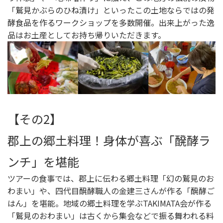
「鷲見かぶらのひね漬け」といったこの土地ならではの発
酵食品を作るワークショップを多数開催。出来上がった逸
品はお土産としてお持ち帰りいただきます。
【その2】
郡上の郷土料理！身体が喜ぶ「醗酵ラ
ンチ」を堪能
ツアーの食事では、郡上に伝わる郷土料理「幻の鷲見のお
わまい」や、四代目醗酵職人の金建三さんが作る「醗酵ご
はん」を堪能。地域の郷土料理を学ぶTAKIMATA会が作る
「鷲見のおわまい」は古くから集会などで振る舞われる料