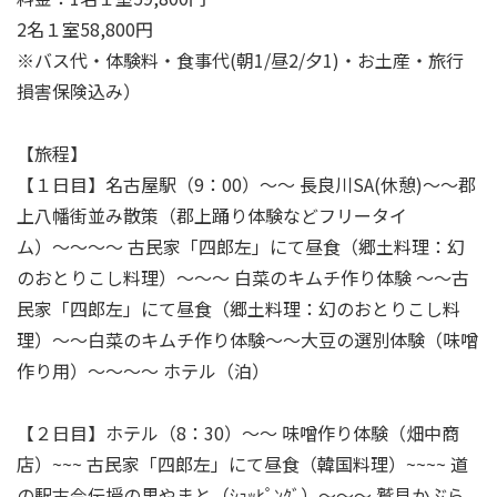
2名１室58,800円
※バス代・体験料・食事代(朝1/昼2/夕1)・お土産・旅行
損害保険込み）
【旅程】
【１日目】名古屋駅（9：00）〜〜 長良川SA(休憩)〜〜郡
上八幡街並み散策（郡上踊り体験などフリータイ
ム）〜〜〜〜 古民家「四郎左」にて昼食（郷土料理：幻
のおとりこし料理）〜〜〜 白菜のキムチ作り体験 〜〜古
民家「四郎左」にて昼食（郷土料理：幻のおとりこし料
理）〜〜白菜のキムチ作り体験〜〜大豆の選別体験（味噌
作り用）〜〜〜〜 ホテル（泊）
【２日目】ホテル（8：30）〜〜 味噌作り体験（畑中商
店）~~~ 古民家「四郎左」にて昼食（韓国料理）~~~~ 道
の駅古今伝授の里やまと（ｼｮｯﾋﾟﾝｸﾞ）〜〜〜 鷲見かぶら