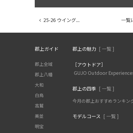
25-26 ウイング...
一覧
郡上ガイド
郡上の魅力
[ 一覧 ]
郡上全域
［アウトドア］
GUJO Outdoor Experience
郡上八幡
大和
郡上の四季
[ 一覧 ]
白鳥
今月の郡上おすすめランキン
高鷲
モデルコース
[ 一覧 ]
美並
明宝