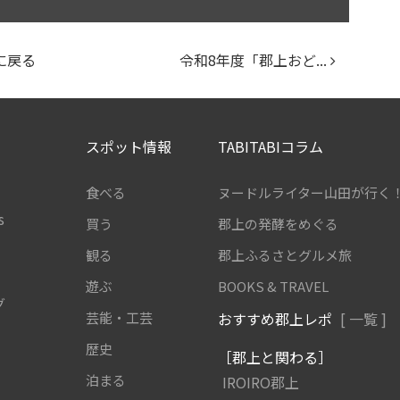
に戻る
令和8年度「郡上おど...
スポット情報
TABITABIコラム
食べる
ヌードルライター山田が行く
s
買う
郡上の発酵をめぐる
観る
郡上ふるさとグルメ旅
遊ぶ
BOOKS & TRAVEL
グ
芸能・工芸
おすすめ郡上レポ
[ 一覧 ]
歴史
［郡上と関わる］
泊まる
IROIRO郡上