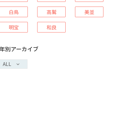
白鳥
高鷲
美並
明宝
和良
年別アーカイブ
ALL