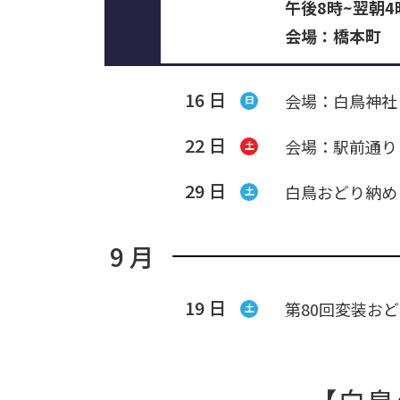
午後8時~翌朝
会場：橋本町
16 日
会場：白鳥神社
日
22 日
会場：駅前通り
土
29 日
白鳥おどり納め
土
9 月
19 日
第80回変装お
土