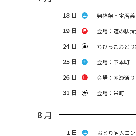
18 日
発祥祭・宝暦義
土
19 日
会場：道の駅清
日
24 日
ちびっこおどり講習
金
25 日
会場：下本町
土
26 日
会場：赤瀬通り ※
日
31 日
会場：栄町
金
8 月
1 日
おどり名人コン
土