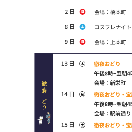
2 日
会場：橋本町
日
8 日
コスプレナイト
土
9 日
会場：上本町
日
13 日
徹夜おどり
木
午後8時~翌朝4
会場：新栄町
徹夜おどり
14 日
徹夜おどり・宝
金
午後8時~翌朝
会場：駅前通り
15 日
徹夜おどり・宝
土