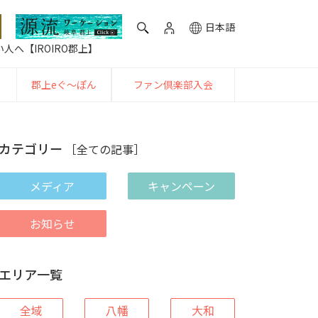
日本語
人へ【IROIRO郡上】
郡上eぐ〜ぽん
ファン倶楽部入会
カテゴリー
［全ての記事］
メディア
キャンペーン
お知らせ
エリア一覧
全域
八幡
大和