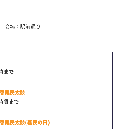
会場：駅前通り
時まで
暦義民太鼓
4時頃まで
暦義民太鼓(義民の日)