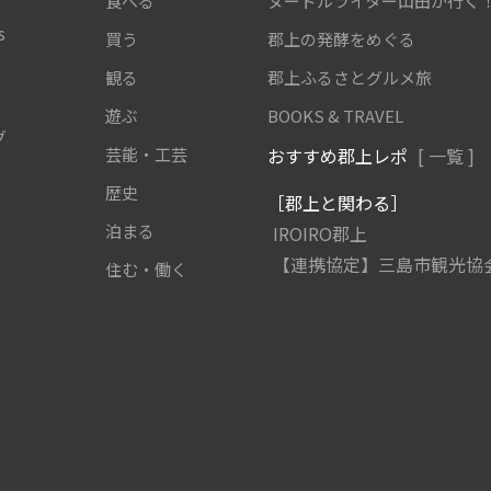
食べる
ヌードルライター山田が行く
s
買う
郡上の発酵をめぐる
観る
郡上ふるさとグルメ旅
遊ぶ
BOOKS & TRAVEL
グ
芸能・工芸
おすすめ郡上レポ
[ 一覧 ]
歴史
［郡上と関わる］
泊まる
IROIRO郡上
【連携協定】三島市観光協
住む・働く