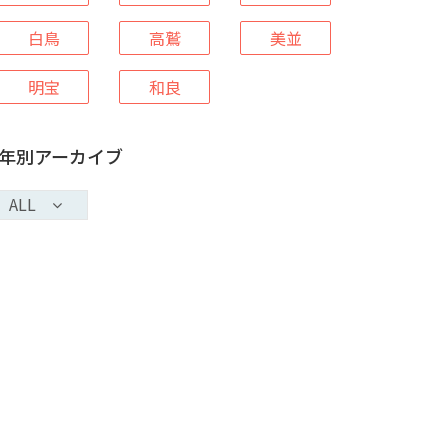
白鳥
高鷲
美並
明宝
和良
年別アーカイブ
ALL