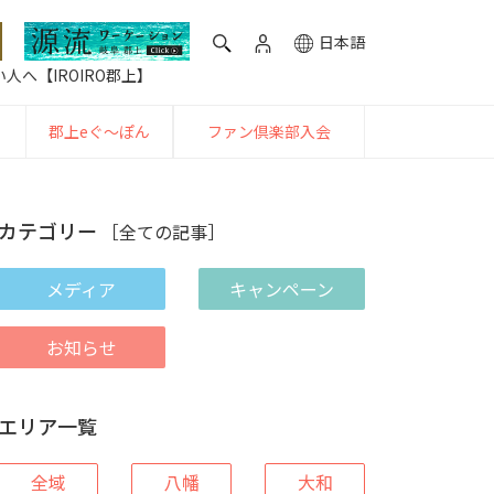
日本語
人へ【IROIRO郡上】
郡上eぐ〜ぽん
ファン倶楽部入会
カテゴリー
［全ての記事］
メディア
キャンペーン
お知らせ
エリア一覧
全域
八幡
大和