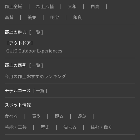
郡上全域
郡上八幡
大和
白鳥
高鷲
美並
明宝
和良
郡上の魅力
[ 一覧 ]
［アウトドア］
GUJO Outdoor Experiences
郡上の四季
[ 一覧 ]
今月の郡上おすすめランキング
モデルコース
[ 一覧 ]
スポット情報
食べる
買う
観る
遊ぶ
芸能・工芸
歴史
泊まる
住む・働く