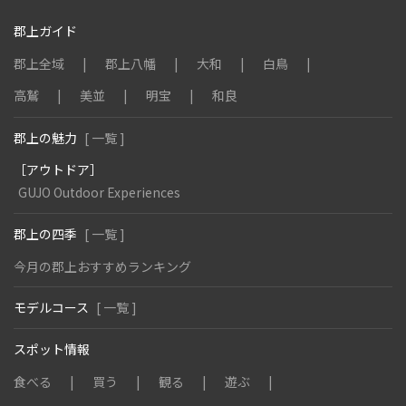
郡上ガイド
郡上全域
郡上八幡
大和
白鳥
高鷲
美並
明宝
和良
郡上の魅力
[ 一覧 ]
［アウトドア］
GUJO Outdoor Experiences
郡上の四季
[ 一覧 ]
今月の郡上おすすめランキング
モデルコース
[ 一覧 ]
スポット情報
食べる
買う
観る
遊ぶ