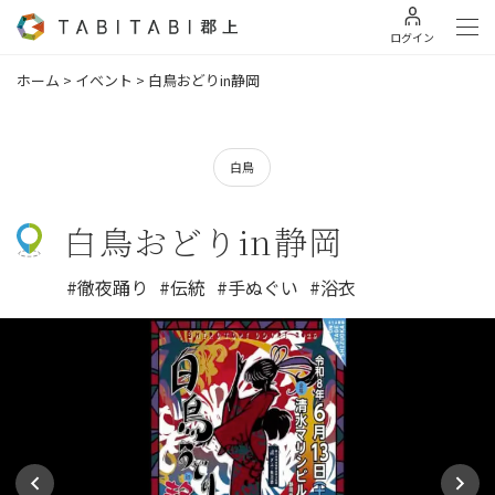
ログイン
ホーム
>
イベント
>
白鳥おどりin静岡
白鳥
白鳥おどりin静岡
#徹夜踊り
#伝統
#手ぬぐい
#浴衣