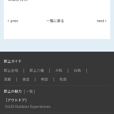
prev
一覧に戻る
next
郡上ガイド
郡上全域
郡上八幡
大和
白鳥
高鷲
美並
明宝
和良
郡上の魅力
[ 一覧 ]
［アウトドア］
GUJO Outdoor Experiences