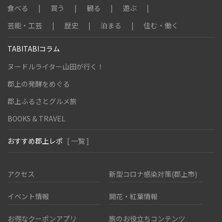
食べる
買う
観る
遊ぶ
芸能・工芸
歴史
泊まる
住む・働く
TABITABIコラム
ヌードルライター山田が行く！
郡上の発酵をめぐる
郡上ふるさとグルメ旅
BOOKS & TRAVEL
おすすめ郡上レポ
[ 一覧 ]
アクセス
新型コロナ感染対策(郡上市)
イベント情報
開花・紅葉情報
お得なクーポンアプリ
旅のお役立ちコンテンツ