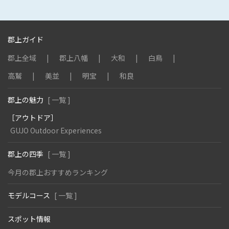
郡上ガイド
郡上全域
郡上八幡
大和
白鳥
高鷲
美並
明宝
和良
郡上の魅力
[ 一覧 ]
［アウトドア］
GUJO Outdoor Experiences
郡上の四季
[ 一覧 ]
今月の郡上おすすめランキング
モデルコース
[ 一覧 ]
スポット情報