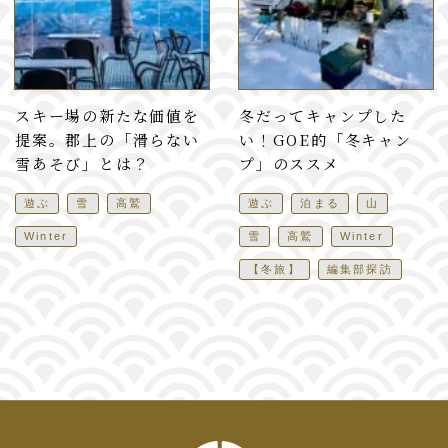
スキー場の新たな価値を
冬だってキャンプした
提案。郡上の「滑らない
い！GOE的「冬キャン
雪あそび」とは？
プ」のススメ
遊ぶ
雪
高鷲
遊ぶ
泊まる
山
Winter
雪
高鷲
Winter
【冬旅】
編集部探訪