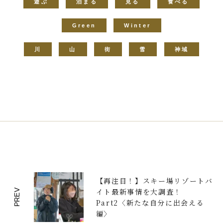
遊ぶ
泊まる
見る
食べる
Green
Winter
川
山
街
雪
神域
【再注目！】スキー場リゾートバ
イト最新事情を大調査！
PREV
Part2〈新たな自分に出会える
編〉