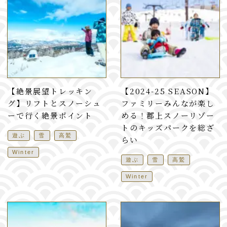
【絶景展望トレッキン
【2024-25 SEASON】
グ】リフトとスノーシュ
ファミリーみんなが楽し
ーで行く絶景ポイント
める！郡上スノーリゾー
トのキッズパークを総ざ
遊ぶ
雪
高鷲
らい
Winter
遊ぶ
雪
高鷲
Winter