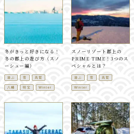
冬がきっと好きになる！
スノーリゾート郡上の
冬の郡上の遊び方（スノ
PRIME TIME！3つのス
ーシュー編）
ペシャルとは？
遊ぶ
雪
高鷲
遊ぶ
雪
高鷲
八幡
明宝
Winter
Winter