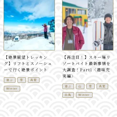
【絶景展望トレッキン
【再注目！】スキー場リ
グ】リフトとスノーシュ
ゾートバイト最新事情を
ーで行く絶景ポイント
大調査！Part1〈趣味充
実編〉
遊ぶ
雪
高鷲
遊ぶ
山
雪
高鷲
Winter
白鳥
Winter