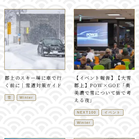
郡上のスキー場に車で行
【イベント報告】【大雪
く前に｜雪道対策ガイド
郡上】POW×GOE「奥
美濃で雪について皆で考
雪
Winter
える夜」
NEXT100
イベント
Winter