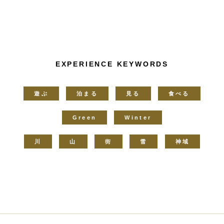
EXPERIENCE KEYWORDS
遊ぶ
泊まる
見る
食べる
Green
Winter
川
山
街
雪
神域