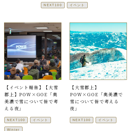
NEXT100
イベント
【イベント報告】【大雪
【大雪郡上】
郡上】POW×GOE「奥
POW×GOE「奥美濃で
美濃で雪について皆で考
雪について皆で考える
える夜」
夜」
NEXT100
イベント
NEXT100
イベント
Winter