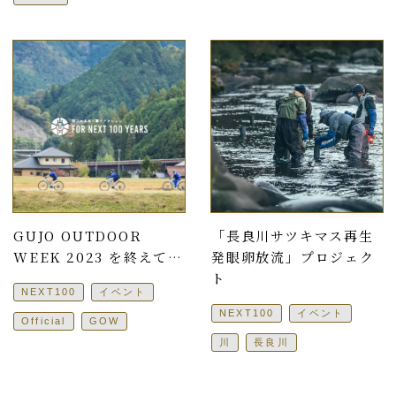
GUJO OUTDOOR
「長良川サツキマス再生
WEEK 2023 を終えて…
発眼卵放流」プロジェク
ト
NEXT100
イベント
NEXT100
イベント
Official
GOW
川
長良川