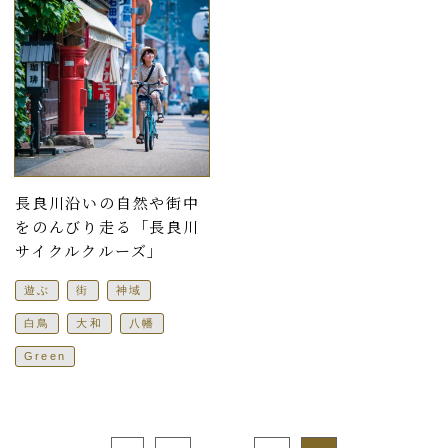
長良川沿いの自然や街中
をのんびり走る「長良川
サイクルクルーズ」
遊ぶ
街
神域
白鳥
大和
八幡
Green