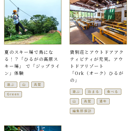
夏のスキー場で鳥にな
貸別荘とアウトドアアク
る！？「ひるがの高原ス
ティビティが充実。アウ
キー場」 で「ジップライ
トドアリゾート
ン」体験
「Ork（オーク）ひるが
の」
遊ぶ
山
高鷲
遊ぶ
泊まる
食べる
Green
山
高鷲
通年
編集部探訪