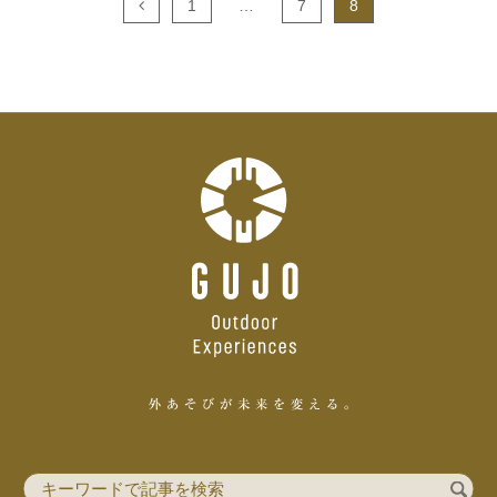
1
…
7
8