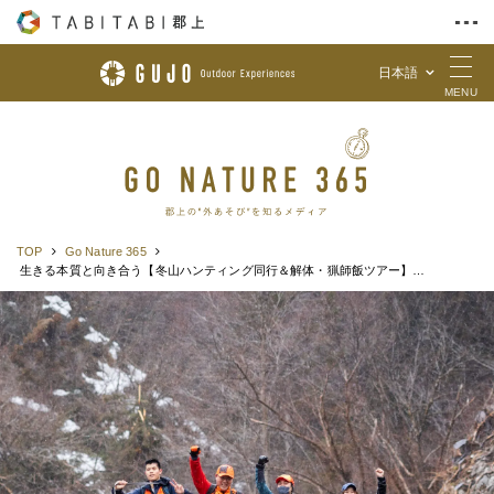
日本語
Skip to Content
MENU
TOP
Go Nature 365
生きる本質と向き合う【冬山ハンティング同行＆解体・猟師飯ツアー】体験レポ