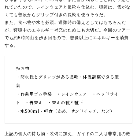
れていたので、レインウェアと長靴を仕込む。猟師は、雪がな
くても普段からグリップ付きの長靴を使うそうだ。
また、食べ物や水も必須。遭難時の備えとしてはもちろんだ
が、狩猟中のエネルギー補充のためにも大切だ。今回のツアー
でも約5時間山を歩き回るので、想像以上にエネルギーを消費
する。
持ち物
・防水性とグリップがある長靴・体温調整できる服
装
・作業用ゴム手袋　・レインウェア　・ヘッドライ
ト　・着替え　・替えの靴と靴下
・水500ml・軽食（あめ、サンドイッチ、など）
上記の個人の持ち物・装備に加え、ガイドの二人は非常用の救