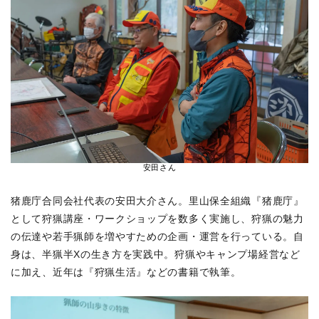
安田さん
猪鹿庁合同会社代表の安田大介さん。里山保全組織『猪鹿庁』
として狩猟講座・ワークショップを数多く実施し、狩猟の魅力
の伝達や若手猟師を増やすための企画・運営を行っている。自
身は、半猟半Xの生き方を実践中。狩猟やキャンプ場経営など
に加え、近年は『狩猟生活』などの書籍で執筆。