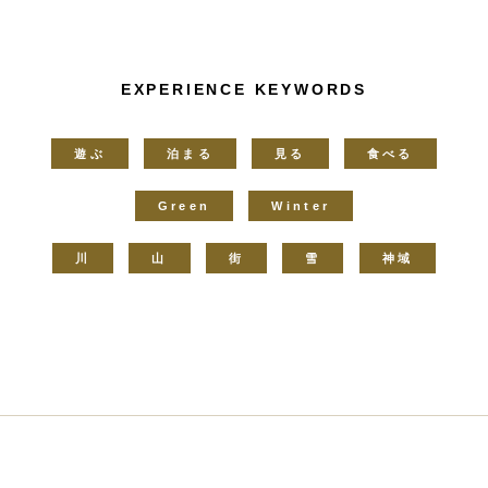
EXPERIENCE KEYWORDS
遊ぶ
泊まる
見る
食べる
Green
Winter
川
山
街
雪
神域