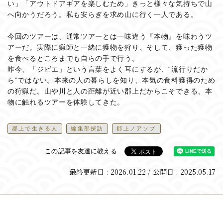
い」「アウトドアギアを楽しむため」きっと様々な気持ちで山
へ向かうだろう。私も安らぎを求め山に行く一人である。
今回のツアーは、通常ツアーとは一味違う『本物』を味わうツ
アーだ。実際に猟師と一緒に獲物を狩り、そして、獲った獲物
を食べるところまでも自らの手で行う。
昨今、「ジビエ」という言葉をよく耳にするが、“流行りだか
ら”ではない。本来の人の暮らしを知り、本気の食料獲得のため
の狩猟だ。山や川と人の距離が近い郡上だからこそできる、本
物に触れるツアーを体験してきた。
郡上で生きる人
編集部探訪
郡上ノアソブ
この記事を友達に教える
最終更新日 : 2026.01.22
/ 公開日 : 2025.05.17