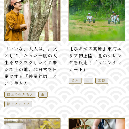
「いいな、大人は」。父
【ひるがの高原】東海エ
として、たった一度の人
リア初上陸！夏のゲレン
生をワクワクしたくて来
デを疾走！「マウンテン
た郡上の地。非日常を日
カート」
常にする「兼業猟師」と
遊ぶ
山
高鷲
いう生き方
郡上で生きる人
山
郡上ノアソブ