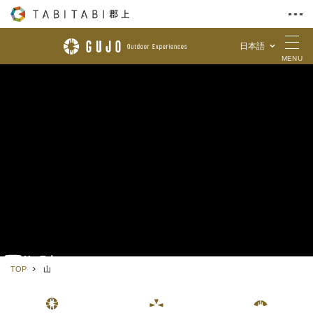
日本語
Skip to Content
MENU
TOP
山