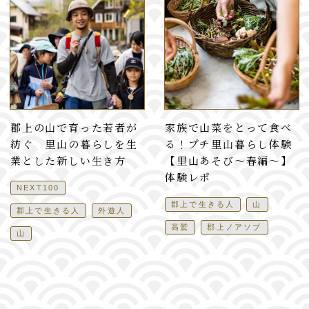
郡上の山で育った若者が
家族で山菜をとって食べ
紡ぐ 里山の暮らしを生
る！プチ里山暮らし体験
業とした新しい生き方
【里山あそび〜春編〜】
体験レポ
NEXT100
郡上で生きる人
山
郡上で生きる人
外遊人
高鷲
郡上ノアソブ
山